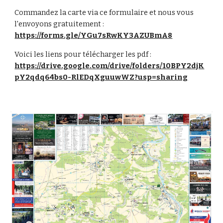
Commandez la carte via
ce formulaire
et nous vous
l'envoyons gratuitement :
https://forms.gle/YGu7sRwKY3AZUBmA8
Voici les liens pour télécharger les pdf :
https://drive.google.com/drive/folders/10BPY2djK
pY2qdq64bs0-RlEDqXguuwWZ?usp=sharing