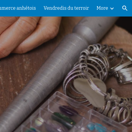
merce anhétois
Vendredis du terroir
More
ion