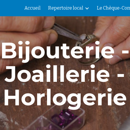
Accueil
Repertoire local
Le Chèque-Com
ip to main content
Skip to navigat
Bijouterie -
Joaillerie -
Horlogerie