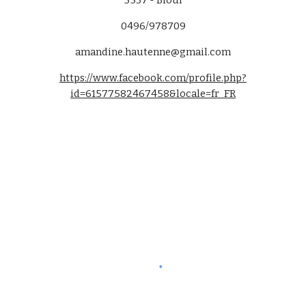
5537 - Bioul
0496/978709
amandine.hautenne@gmail.com
https://www.facebook.com/profile.php?
id=61577582467458&locale=fr_FR