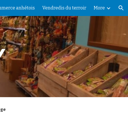
merce anhétois
Vendredis du terroir
More
ion
Y
age