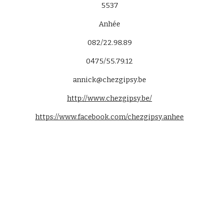
5537
Anhée
082/22.98.89
0475/55.79.12
annick@chezgipsy.be
http://www.chezgipsy.be/
https://www.facebook.com/chezgipsy.anhee