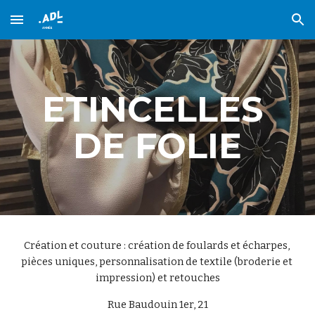
Skip to main content
Skip to navigation
ETINCELLES 
DE FOLIE
Création et 
c
outure : création de foulards et écharpes
,
pièces uniques
, p
ersonnalisation de textile (broderie et 
impression) 
et r
etouches
Rue Baudouin 1er, 21