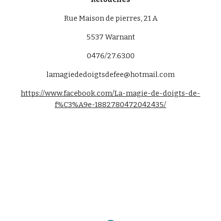
Rue Maison de pierres, 21 A
5537 Warnant
0476/27.63.00
lamagiededoigtsdefee@hotmail.com
https://www.facebook.com/La-magie-de-doigts-de-
f%C3%A9e-1882780472042435/