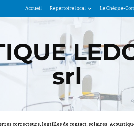
Accueil
Repertoire local
Le Chèque-Com
ip to main content
Skip to navigat
IQUE LEDO
srl
erres correcteurs, lentilles de contact, solaires. Acoustiqu