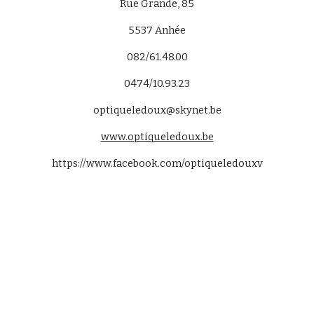
Rue Grande, 85
5537
Anhée
082/61.48.00
0474/10.93.23
optiqueledoux@skynet.be
www.optiqueledoux.be
https://www.facebook.com/optiqueledouxv