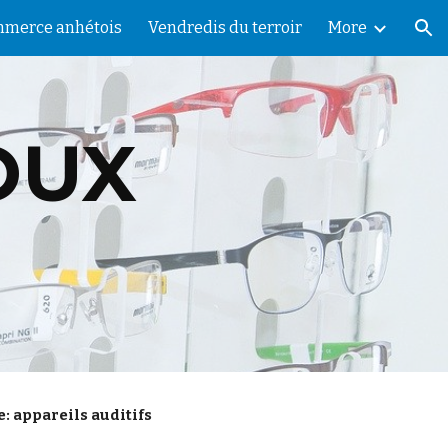
merce anhétois
Vendredis du terroir
More
ion
UX 
e: appareils auditifs