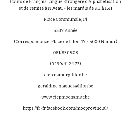
Cours de Français Langue Étrangère d'Alphabétisation
et de remise à Niveau - les mardis de 9H à 16H
Place Communale, 14
5537 Anhée
(Correspondance: Place de l'Ilon, 17 - 5000 Namur)
081/83.05.08
(0499/41.24.73)
ciep.namur@lilon.be
geraldine.maquet@lilon.be
www.ciepmocnamur.be
https://fr-fr.facebook.com/mocprovincial/