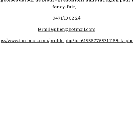
eoises autour de Bioul - Prestations dans la région pour m
fancy-fair, ...
0471/13 62 24
feraillejulien@hotmail.com
ps://www.facebook.com/profile.php?id=61558776531418&sk=ph