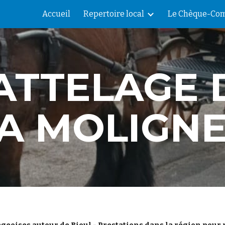
Accueil
Repertoire local
Le Chèque-Com
ip to main content
Skip to navigat
'ATTELAGE 
A MOLIGN