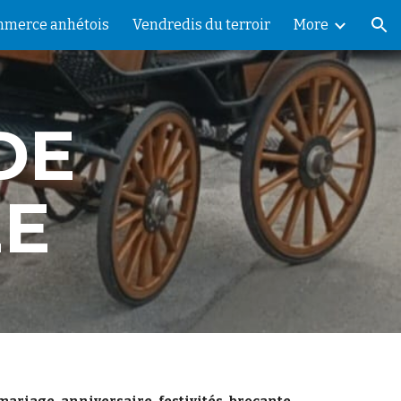
merce anhétois
Vendredis du terroir
More
ion
DE
EE