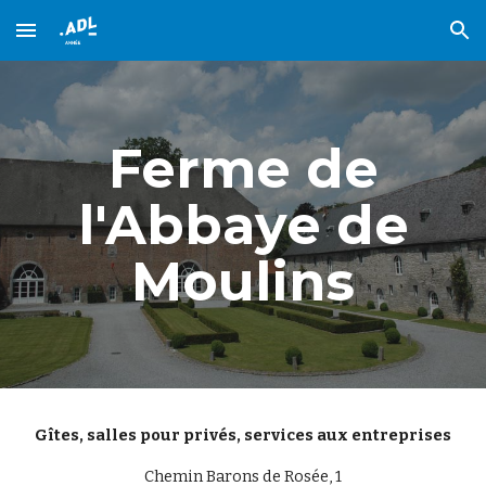
Skip to main content
Skip to navigation
Ferme de
l'Abbaye de
Moulins
Gîtes,
s
alles pour privés
, s
ervices aux entreprises
Chemin Barons de Rosée, 1