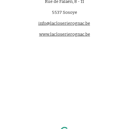
Rue de Falaën, 8 - 11
5537
Sosoye
info@lacloserierognac.be
www.lacloserierognac.be