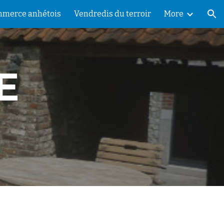
merce anhétois
Vendredis du terroir
More
ion
E