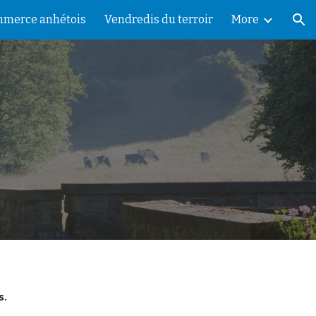
merce anhétois
Vendredis du terroir
More
ion
S
s.