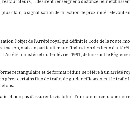
estaurateurs, … désirent renseigner à distance leur établisseme
 plus clair, la signalisation de direction de proximité relevant e
tion, l’objet de l’Arrêté royal qui définit le Code de la route, mo
estination, mais en particulier sur l’indication des lieux d’intérê
r l’Arrêté ministériel du 1er février 1991 , définissant le Règlem
 forme rectangulaire et de format réduit, se réfère à un arrêté ro
 gérer certains flux de trafic, de guider efficacement le trafic 
piétons.
 trafic et non pas d’assurer la visibilité d’un commerce, d’une ent