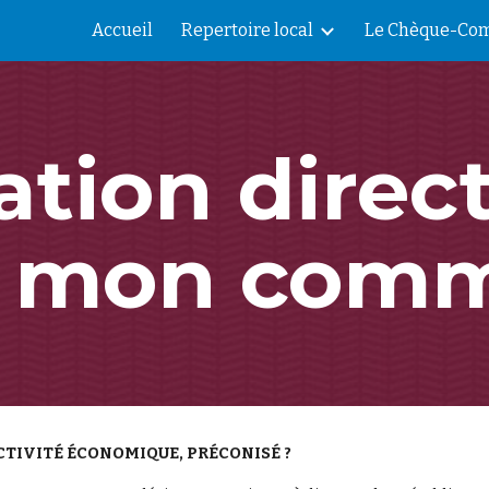
Accueil
Repertoire local
Le Chèque-Com
ip to main content
Skip to navigat
ation direc
 mon com
TIVITÉ ÉCONOMIQUE, PRÉCONISÉ ?