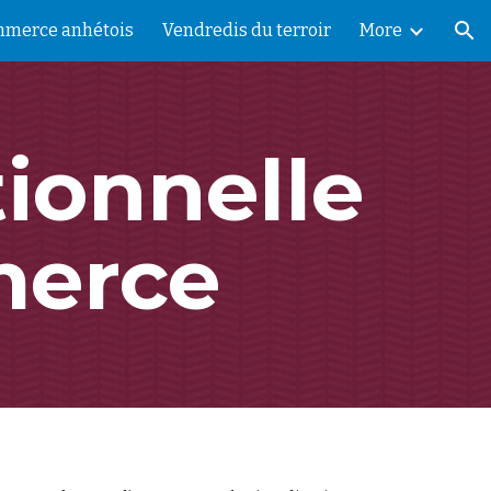
merce anhétois
Vendredis du terroir
More
ion
tionnelle
merce