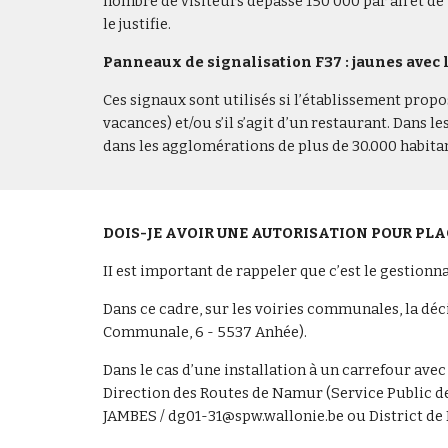
nombre de visiteurs dépasse 150 000 par an et de 
le justifie.
Panneaux de signalisation F37 : jaunes avec 
Ces signaux sont utilisés si l’établissement prop
vacances) et/ou s’il s’agit d’un restaurant. Dans 
dans les agglomérations de plus de 30.000 habitan
DOIS-JE AVOIR UNE AUTORISATION POUR PLA
II est important de rappeler que c’est le gestionna
Dans ce cadre, sur les voiries communales, la d
Communale, 6 - 5537 Anhée).
Dans le cas d’une installation à un carrefour ave
Direction des Routes de Namur (Service Public d
JAMBES / dg01-31@spw.wallonie.be ou District de F