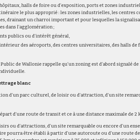
 hôpitaux, halls de foire ou d’exposition, ports et zones indust
itinéraire le plus approprié : les zones industrielles, les centre
 drainant un charroi important et pour lesquelles la signalisatio
ées dans l’agglomération ;
ts publics ou d’intérêt général,
intérieur des aéroports, des centres universitaires, des halls de 
e Public de Wallonie rappelle qu’un zoning est d’abord signalé de 
ndividuelle.
ettrage blanc
tion d’un parc culturel, de loisir ou d’attraction, d’un site re
épart d’une route de transit et ce à une distance maximale de 2 
e loisirs ou d’attractions, d’un site remarquable ou encore d’un 
raire pourra être établi à partir d’une autoroute ou d’une route d