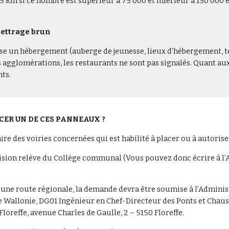
5 km si ce nombre est supérieur à 75 000 et inférieur à 150 000 e
lettrage brun
ose un hébergement (auberge de jeunesse, lieux d’hébergement, t
les agglomérations, les restaurants ne sont pas signalés. Quant au
ts.
CER UN DE CES PANNEAUX ?
ire des voiries concernées qui est habilité à placer ou à autorise
écision relève du Collège communal (Vous pouvez donc écrire à 
c une route régionale, la demande devra être soumise à l’Admini
e Wallonie, DG01 Ingénieur en Chef-Directeur des Ponts et Chau
loreffe, avenue Charles de Gaulle, 2 – 5150 Floreffe.